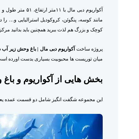
آکواریوم دبی مال با ۱۱متر ارتفاع، ۵۱ متر طول و ۲۰ متر عرض به عنوان
مانند کوسه، پنگوئن، کروکودیل استرالیایی و… را در
کوچک و بزرگ هم لذت ببرید همچنین باید بدانید مرکز
پروژه ساخت
آکواریوم دبی مال | باغ وحش زیر آب 
میان توریست ها محبوبیت بسیاری بدست اورده است. ه
بخش هایی از آکواریوم و باغ
این مجموعه شگفت انگیز شامل دو قسمت عمده یع