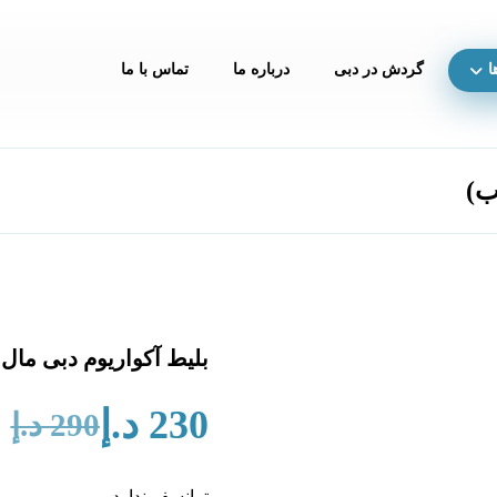
ا
گردش در دبی
درباره ما
تماس با ما
ب)
بلیط آکواریوم دبی مال
230
د.إ
290
د.إ
ترانسفر ندارد.