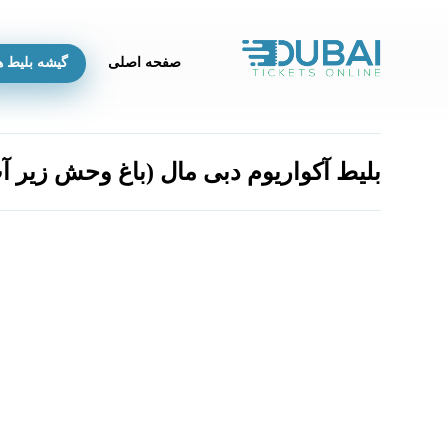
صفحه اصلی
گیشه بلیط ه
بلیط آکواریوم دبی مال (باغ وحش زیر آ